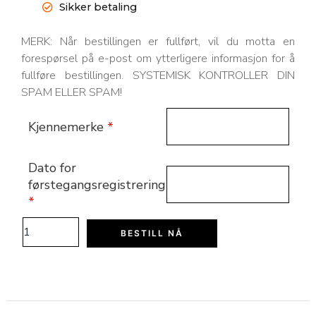
Sikker betaling
MERK: Når bestillingen er fullført, vil du motta en
forespørsel på e-post om ytterligere informasjon for å
fullføre bestillingen. SYSTEMISK KONTROLLER DIN
SPAM ELLER SPAM!
Kjennemerke
*
Dato for
førstegangsregistrering
*
BESTILL NÅ